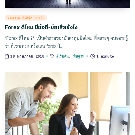
Posted
บทความ FOREX แนะนำ
in
Forex ดีไหม มีข้อดี-ข้อเสียยังไง
"Forex ดีไหม ?" เป็นคำถามของนักลงทุนมือใหม่ ที่หลายๆ คนอยากรู้
ว่า ที่เขาเทรด หรือเล่น forex กั…
Tags:
ผู้เริ่มต้น
,
พื้นฐาน
1 minute
18 พฤษภาคม 2018