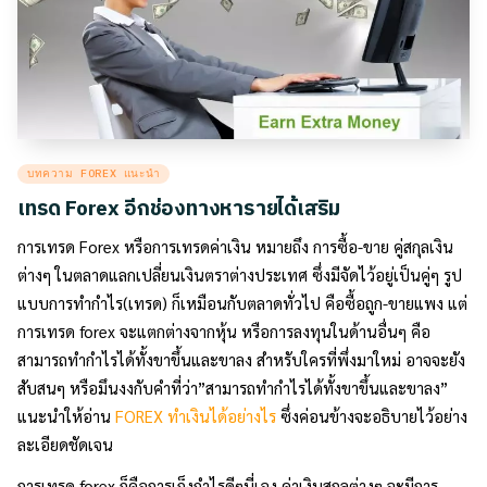
Posted
บทความ FOREX แนะนำ
in
เทรด Forex อีกช่องทางหารายได้เสริม
การเทรด Forex หรือการเทรดค่าเงิน หมายถึง การซื้อ-ขาย คู่สกุลเงิน
ต่างๆ ในตลาดแลกเปลี่ยนเงินตราต่างประเทศ ซึ่งมีจัดไว้อยู่เป็นคู่ๆ รูป
แบบการทำกำไร(เทรด) ก็เหมือนกับตลาดทั่วไป คือซื้อถูก-ขายแพง
แต่
การเทรด forex จะแตกต่างจากหุ้น หรือการลงทุนในด้านอื่นๆ คือ
สามารถทำกำไรได้ทั้งขาขึ้นและขาลง สำหรับใครที่พึ่งมาใหม่ อาจจะยัง
สับสนๆ หรือมึนงงกับคำที่ว่า”สามารถทำกำไรได้ทั้งขาขึ้นและขาลง”
แนะนำให้อ่าน
FOREX ทำเงินได้อย่างไร
ซึ่งค่อนข้างจะอธิบายไว้อย่าง
ละเอียดชัดเจน
การเทรด forex ก็คือการเก็งกำไรดีๆนี่เอง ค่าเงินสกุลต่างๆ จะมีการ