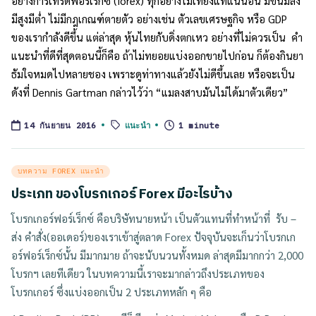
อย่างการเทรดฟอร์เร็กซ์ (forex) ทุกอย่างไม่เที่ยงแท้แน่นอน มีขึ้นมีลง
มีสูงมีต่ำ ไม่มีกฎเกณฑ์ตายตัว อย่างเช่น ตัวเลขเศรษฐกิจ หรือ GDP
ของเรากำลังดีขึ้น แต่ล่าสุด หุ้นไทยกับดิ่งตกเหว อย่างที่ไม่ควรเป็น คำ
แนะนำที่ดีที่สุดตอนนี้ก็คือ ถ้าไม่ทยอยแบ่งออกขายไปก่อน ก็ต้องกินยา
ธัมใจหมดไปหลายชอง เพราะดูท่าทางแล้วยังไม่ดีขึ้นเลย หรือจะเป็น
ดังที่ Dennis Gartman กล่าวไว้ว่า “แมลงสาบมันไม่ได้มาตัวเดียว”
Tags:
แนะนำ
1 minute
14 กันยายน 2016
Posted
บทความ FOREX แนะนำ
in
ประเภท ของโบรกเกอร์ Forex มีอะไรบ้าง
โบรกเกอร์ฟอร์เร็กซ์ คือบริษัทนายหน้า เป็นตัวแทนที่ทำหน้าที่ รับ –
ส่ง คำสั่ง(ออเดอร์)ของเราเข้าสู่ตลาด
Forex ปัจจุบันจะเก็นว่าโบรกเก
อร์ฟอร์เร็กซ์นั้น มีมากมาย ถ้าจะนับนวนทั้งหมด ล่าสุดมีมากกว่า 2,000
โบรกฯ เลยทีเดียว ในบทความนี้เราจะมากล่าวถึงประเภทของ
โบรกเกอร์ ซึ่งแบ่งออกเป็น
2
ประเภทหลัก ๆ คือ