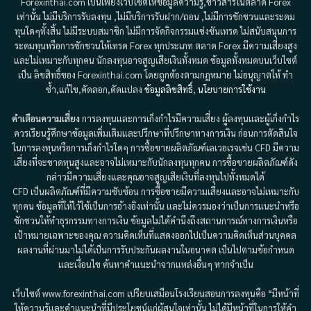
Forexinthai.com เป็นเพียงเว็บไซต์ให้ข้อมูลความรู้,ข่าวสารในตลาด Forex
เท่านั้น ไม่มีบริการรับลงทุน ,ไม่มีบริการรับฝาก/ถอน ,ไม่มีการชักชวนและระดม
ทุนใดๆทั้งสิ้น ไม่มีระบบสมาชิก ไม่มีการจัดกิจกรรมแข่งขันเทรด ไม่สนับสนุนการ
ระดมทุนหรือการชักชวนให้เทรด Forex ทุกประเภท ตลาด Forex มีความเสี่ยงสูง
และไม่เหมาะกับทุกคน นักลงทุนอาจสูญเสียเงินทั้งหมด ข้อมูลทั้งหมดบนเว็บไซต์
เป็น ลิขสิทธิ์ของ Forexinthai.com โดยถูกต้องตามกฎหมาย ไม่อนุญาตให้ ทำ
ซ้ำ,แก้ไข,คัดลอก,ดัดแปลง
ข้อมูลลิขสิทธิ์
,
นโยบายการใช้งาน
คำเตือนความเสี่ยง
การลงทุนและการเก็งกำไรมีความเสี่ยง ผู้ลงทุนและผู้เก็งกำไร
ควรเรียนรู้ศึกษาข้อมูลเพิ่มเติมและปรึกษาที่ปรึกษาทางการเงิน ก่อนการตัดสินใจ
ในการลงทุนหรือการเก็งกำไรใดๆ การซื้อขายผลิตภัณฑ์เลเวอเรจเช่น CFD มีความ
เสี่ยงที่จะขาดทุนสูงและอาจไม่เหมาะกับนักลงทุนทุกคน การซื้อขายผลิตภัณฑ์ดัง
กล่าวมีความเสี่ยงและคุณอาจสูญเสียเงินที่ลงทุนไปทั้งหมดได้
CFD เป็นผลิตภัณฑ์ที่มีความซับซ้อน การซื้อขายมีความเสี่ยงและอาจไม่เหมาะกับ
ทุกคน ข้อมูลที่ให้ไว้ใช้เป็นการอ้างอิงเท่านั้น และไม่ควรมองว่าเป็นการแนะนำหรือ
ชักชวนให้ทำธุรกรรมทางการเงิน ข้อมูลไม่ได้คำนึงถึงสถานการณ์ทางการเงินหรือ
เป้าหมายเฉพาะของคุณ ความคิดเห็นที่แสดงออกไปเป็นความคิดเห็นส่วนบุคคล
ผลงานที่ผ่านมาไม่ได้เป็นการรับประกันผลงานในอนาคต เป็นไปตามข้อกำหนด
และเงื่อนไข ค้นหาคำแนะนำจากแหล่งอื่นๆ หากจำเป็น
เว็บไซต์ www.forexinthai.com เปรียบเสมือนโรงเรียนสอนการลงทุนคือ “มีหน้าที่
ให้ความรู้และคำแนะนำที่มีประโยชน์แก่ผู้สนใจเท่านั้น ไม่ได้มีหน้าที่ในการให้คำ