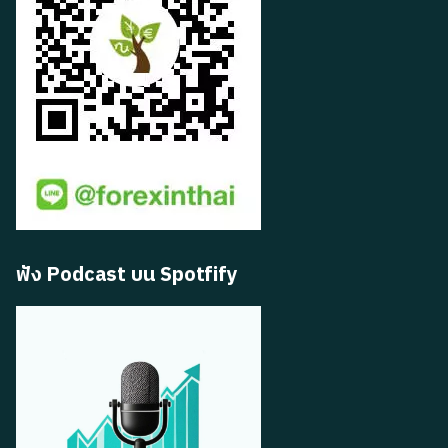
ฟัง Podcast บน Spotfify