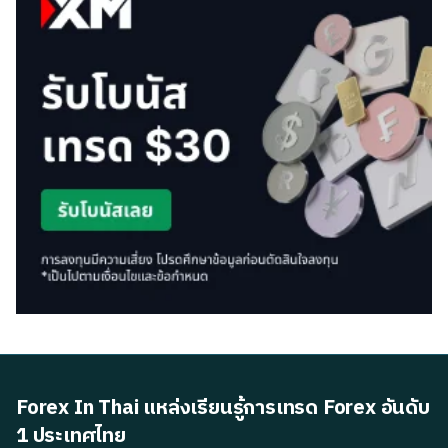
Forex In Thai แหล่งเรียนรู้การเทรด Forex อันดับ
1 ประเทศไทย