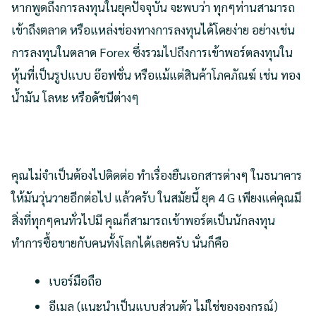
หากพูดถึงการลงทุนในยุคปัจจุบัน จะพบว่า ทุกๆท่านสามารถ
เข้าถึงตลาด หรือแหล่งช่องทางการลงทุนได้โดยง่าย อย่างเช่น
การลงทุนในตลาด Forex ซึ่งรวมไปถึงการเข้าพอร์ตลงทุนใน
หุ้นที่เป็นรูปแบบ อ๊อฟชั่น หรือแม้แต่สินค้าโภคภัณฆ์ เช่น ทอง
น้ำมัน โลหะ หรือดัชนีต่างๆ
คุณไม่จำเป็นต้องไปติดต่อ ทำเรื่องยืนเอกสารต่างๆ ในธนาคาร
ให้มันวุ่นวายอีกต่อไป แล้วครับ ในสมัยนี้ ยุค 4 G เพียงแค่คุณมี
สิ่งที่ทุกๆคนทั่วไปมี คุณก็สามารถเข้าพอร์ตเป็นนักลงทุน
ทำการซื้อขายกับคนทั้งโลกได้เลยครับ นั่นก็คือ
เบอร์มือถือ
อีเมล (แนะนำเป็นแบบส่วนตัว ไม่ใช่ขององกรณ์)