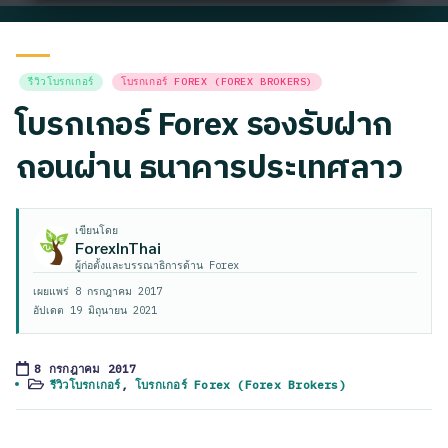
Posted
รีวิวโบรกเกอร์
โบรกเกอร์ FOREX (FOREX BROKERS)
in
โบรกเกอร์ Forex รองรับฝาก
ถอนผ่าน ธนาคารประเทศลาว
เขียนโดย
ForexInThai
ผู้ก่อตั้งและบรรณาธิการด้าน Forex
เผยแพร่
8 กรกฎาคม 2017
อัปเดต
19 มิถุนายน 2021
8 กรกฎาคม 2017
รีวิวโบรกเกอร์
,
โบรกเกอร์ Forex (Forex Brokers)
Posted
in