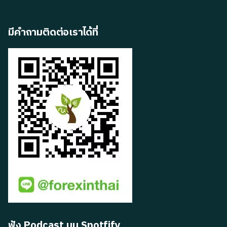
มีคำถามติดต่อเราได้ที่
ฟัง Podcast บน Spotfify