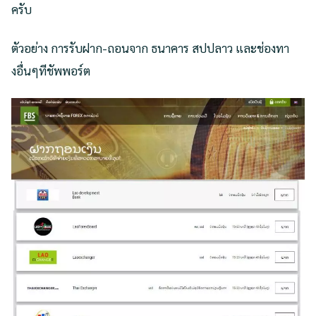
ครับ
ตัวอย่าง การรับฝาก-ถอนจาก ธนาคาร สปปลาว และช่องทา
งอื่นๆทีชัพพอร์ต