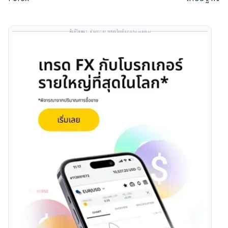
พื้นที่โฆษณา · ผ่านการตรวจสอบโดยทีมงาน Forexinthai